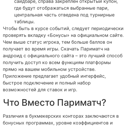
сайдбаре, справа закреплен открытый купон,
где будут отображаться выбранные пари,
центральная часть отведена под турнирные
таблицы.
Чтобы быть в курсе событий, следует периодически
проверять вкладку «Бонусы» на официальном сайте.
Чем выше статус игрока, тем больше баллов он
получает во время игры. Скачать Париматч на
андроид с официального сайта – это лучший способ
получить доступ ко всем функциям платформы
прямо на вашем мобильном устройстве.
Приложение предлагает удобный интерфейс,
быстрое подключение и полный набор
возможностей для ставок и игр.
Что Вместо Париматч?
Различия в букмекерских конторах заключаются в
бонусных программах, уровне коэффициентов и