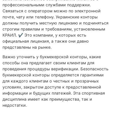
профессиональными службами поддержки.
Связаться с оператором можно по электронной
почте, чату или телефону. Украинские конторы
должны получить местную лицензию и подчиняться
строгим правилам и требованиям, установленным
КРАИЛ. ✔️ Это компании, у которых есть
официальная лицензия, а также они давно
представлены на рынке.
Важно уточнить у букмекерской конторы, какие
способы она предлагает своим клиентам для
проведения процедуры верификации. Безопасность
букмекерской конторы определяется гарантиями
для каждого клиентам о честных и прозрачных
условиях, закрытом доступе к предоставленной
информации и будущих платежей. Эта спортивная
дисциплина имеет как преимущества, так и
недостатки.