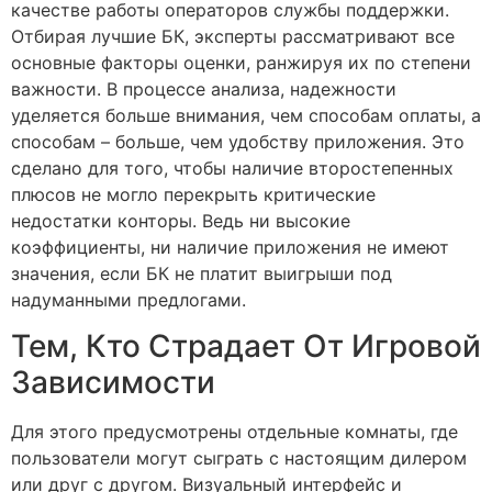
качестве работы операторов службы поддержки.
Отбирая лучшие БК, эксперты рассматривают все
основные факторы оценки, ранжируя их по степени
важности. В процессе анализа, надежности
уделяется больше внимания, чем способам оплаты, а
способам – больше, чем удобству приложения. Это
сделано для того, чтобы наличие второстепенных
плюсов не могло перекрыть критические
недостатки конторы. Ведь ни высокие
коэффициенты, ни наличие приложения не имеют
значения, если БК не платит выигрыши под
надуманными предлогами.
Тем, Кто Страдает От Игровой
Зависимости
Для этого предусмотрены отдельные комнаты, где
пользователи могут сыграть с настоящим дилером
или друг с другом. Визуальный интерфейс и