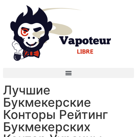
Лучшие
Букмекерские
Конторы Рейтинг
Букмекерских