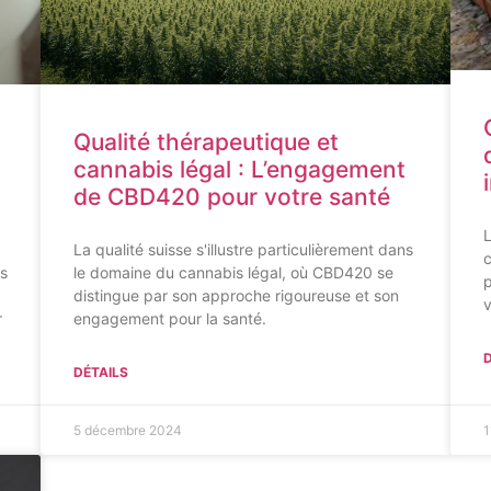
Qualité thérapeutique et
cannabis légal : L’engagement
de CBD420 pour votre santé
L
La qualité suisse s'illustre particulièrement dans
c
s
le domaine du cannabis légal, où CBD420 se
p
distingue par son approche rigoureuse et son
v
r
engagement pour la santé.
D
DÉTAILS
5 décembre 2024
1