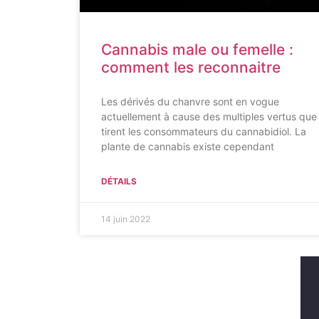
Cannabis male ou femelle :
comment les reconnaitre
Les dérivés du chanvre sont en vogue
actuellement à cause des multiples vertus que
tirent les consommateurs du cannabidiol. La
plante de cannabis existe cependant
DÉTAILS
14 juin 2022