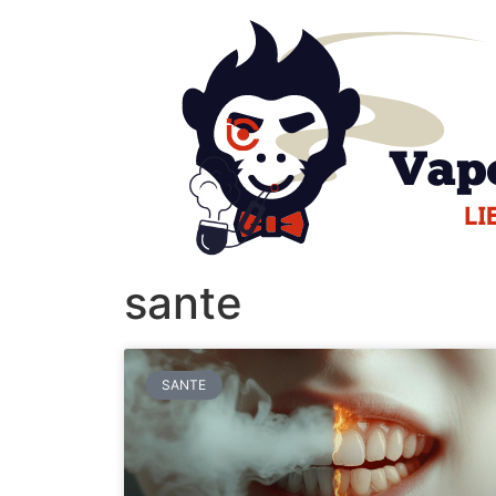
sante
SANTE