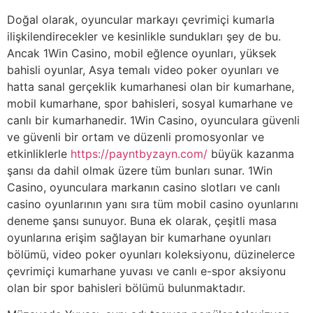
Doğal olarak, oyuncular markayı çevrimiçi kumarla
ilişkilendirecekler ve kesinlikle sundukları şey de bu.
Ancak 1Win Casino, mobil eğlence oyunları, yüksek
bahisli oyunlar, Asya temalı video poker oyunları ve
hatta sanal gerçeklik kumarhanesi olan bir kumarhane,
mobil kumarhane, spor bahisleri, sosyal kumarhane ve
canlı bir kumarhanedir. 1Win Casino, oyunculara güvenli
ve güvenli bir ortam ve düzenli promosyonlar ve
etkinliklerle
https://payntbyzayn.com/
büyük kazanma
şansı da dahil olmak üzere tüm bunları sunar. 1Win
Casino, oyunculara markanın casino slotları ve canlı
casino oyunlarının yanı sıra tüm mobil casino oyunlarını
deneme şansı sunuyor. Buna ek olarak, çeşitli masa
oyunlarına erişim sağlayan bir kumarhane oyunları
bölümü, video poker oyunları koleksiyonu, düzinelerce
çevrimiçi kumarhane yuvası ve canlı e-spor aksiyonu
olan bir spor bahisleri bölümü bulunmaktadır.