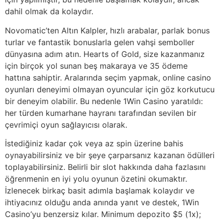
dahil olmak da kolaydır.
Novomatic’ten Altın Kalpler, hızlı arabalar, parlak bonus
turlar ve fantastik bonuslarla gelen vahşi semboller
dünyasına adım atın. Hearts of Gold, size kazanmanız
için birçok yol sunan beş makaraya ve 35 ödeme
hattına sahiptir. Aralarında seçim yapmak, online casino
oyunları deneyimi olmayan oyuncular için göz korkutucu
bir deneyim olabilir. Bu nedenle 1Win Casino yaratıldı:
her türden kumarhane hayranı tarafından sevilen bir
çevrimiçi oyun sağlayıcısı olarak.
İstediğiniz kadar çok veya az spin üzerine bahis
oynayabilirsiniz ve bir şeye çarparsanız kazanan ödülleri
toplayabilirsiniz. Belirli bir slot hakkında daha fazlasını
öğrenmenin en iyi yolu oyunun özetini okumaktır.
İzlenecek birkaç basit adımla başlamak kolaydır ve
ihtiyacınız olduğu anda anında yanıt ve destek, 1Win
Casino’yu benzersiz kılar. Minimum depozito $5 (1x);