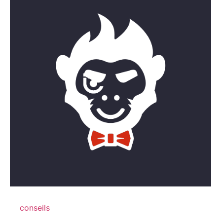
conseils