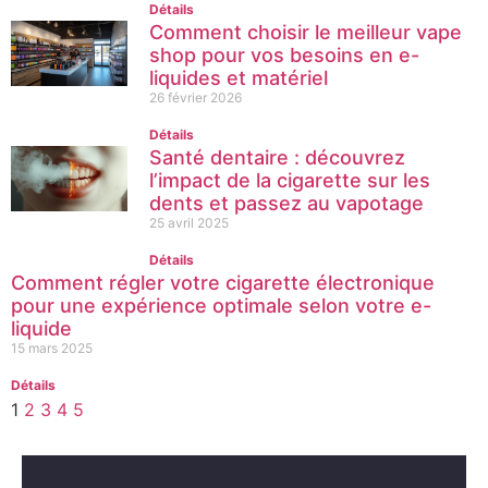
Détails
Comment choisir le meilleur vape
shop pour vos besoins en e-
liquides et matériel
26 février 2026
Détails
Santé dentaire : découvrez
l’impact de la cigarette sur les
dents et passez au vapotage
25 avril 2025
Détails
Comment régler votre cigarette électronique
pour une expérience optimale selon votre e-
liquide
15 mars 2025
Détails
1
2
3
4
5