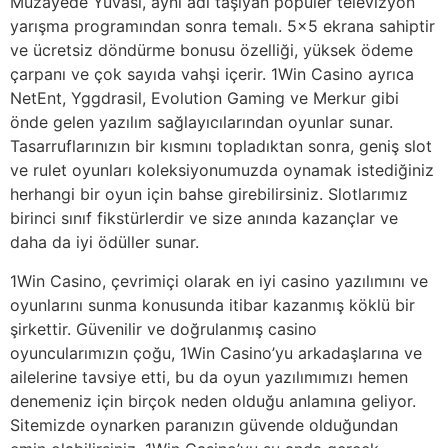
Müzayede Yuvası, aynı adı taşıyan popüler televizyon
yarışma programından sonra temalı. 5×5 ekrana sahiptir
ve ücretsiz döndürme bonusu özelliği, yüksek ödeme
çarpanı ve çok sayıda vahşi içerir. 1Win Casino ayrıca
NetEnt, Yggdrasil, Evolution Gaming ve Merkur gibi
önde gelen yazılım sağlayıcılarından oyunlar sunar.
Tasarruflarınızın bir kısmını topladıktan sonra, geniş slot
ve rulet oyunları koleksiyonumuzda oynamak istediğiniz
herhangi bir oyun için bahse girebilirsiniz. Slotlarımız
birinci sınıf fikstürlerdir ve size anında kazançlar ve
daha da iyi ödüller sunar.
1Win Casino, çevrimiçi olarak en iyi casino yazılımını ve
oyunlarını sunma konusunda itibar kazanmış köklü bir
şirkettir. Güvenilir ve doğrulanmış casino
oyuncularımızın çoğu, 1Win Casino’yu arkadaşlarına ve
ailelerine tavsiye etti, bu da oyun yazılımımızı hemen
denemeniz için birçok neden olduğu anlamına geliyor.
Sitemizde oynarken paranızın güvende olduğundan