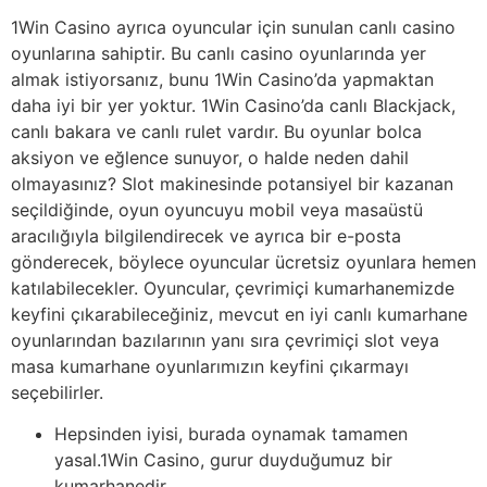
1Win Casino ayrıca oyuncular için sunulan canlı casino
oyunlarına sahiptir. Bu canlı casino oyunlarında yer
almak istiyorsanız, bunu 1Win Casino’da yapmaktan
daha iyi bir yer yoktur. 1Win Casino’da canlı Blackjack,
canlı bakara ve canlı rulet vardır. Bu oyunlar bolca
aksiyon ve eğlence sunuyor, o halde neden dahil
olmayasınız? Slot makinesinde potansiyel bir kazanan
seçildiğinde, oyun oyuncuyu mobil veya masaüstü
aracılığıyla bilgilendirecek ve ayrıca bir e-posta
gönderecek, böylece oyuncular ücretsiz oyunlara hemen
katılabilecekler. Oyuncular, çevrimiçi kumarhanemizde
keyfini çıkarabileceğiniz, mevcut en iyi canlı kumarhane
oyunlarından bazılarının yanı sıra çevrimiçi slot veya
masa kumarhane oyunlarımızın keyfini çıkarmayı
seçebilirler.
Hepsinden iyisi, burada oynamak tamamen
yasal.1Win Casino, gurur duyduğumuz bir
kumarhanedir.