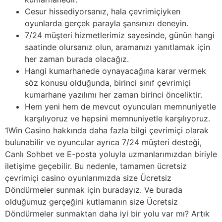
Cesur hissediyorsanız, hala çevrimiçiyken
oyunlarda gerçek parayla şansınızı deneyin.
7/24 müşteri hizmetlerimiz sayesinde, günün hangi
saatinde olursanız olun, aramanızı yanıtlamak için
her zaman burada olacağız.
Hangi kumarhanede oynayacağına karar vermek
söz konusu olduğunda, birinci sınıf çevrimiçi
kumarhane yazılımı her zaman birinci önceliktir.
Hem yeni hem de mevcut oyuncuları memnuniyetle
karşılıyoruz ve hepsini memnuniyetle karşılıyoruz.
1Win Casino hakkında daha fazla bilgi çevrimiçi olarak
bulunabilir ve oyuncular ayrıca 7/24 müşteri desteği,
Canlı Sohbet ve E-posta yoluyla uzmanlarımızdan biriyle
iletişime geçebilir. Bu nedenle, tamamen ücretsiz
çevrimiçi casino oyunlarımızda size Ücretsiz
Döndürmeler sunmak için buradayız. Ve burada
olduğumuz gerçeğini kutlamanın size Ücretsiz
Döndürmeler sunmaktan daha iyi bir yolu var mı? Artık