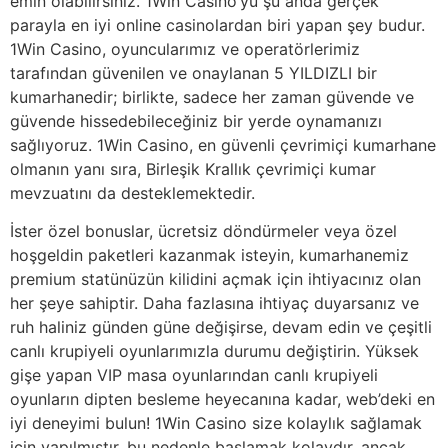
emin olabilirsiniz. 1Win Casino’yu şu anda gerçek
parayla en iyi online casinolardan biri yapan şey budur.
1Win Casino, oyuncularımız ve operatörlerimiz
tarafından güvenilen ve onaylanan 5 YILDIZLI bir
kumarhanedir; birlikte, sadece her zaman güvende ve
güvende hissedebileceğiniz bir yerde oynamanızı
sağlıyoruz. 1Win Casino, en güvenli çevrimiçi kumarhane
olmanın yanı sıra, Birleşik Krallık çevrimiçi kumar
mevzuatını da desteklemektedir.
İster özel bonuslar, ücretsiz döndürmeler veya özel
hoşgeldin paketleri kazanmak isteyin, kumarhanemiz
premium statünüzün kilidini açmak için ihtiyacınız olan
her şeye sahiptir. Daha fazlasına ihtiyaç duyarsanız ve
ruh haliniz günden güne değişirse, devam edin ve çeşitli
canlı krupiyeli oyunlarımızla durumu değiştirin. Yüksek
gişe yapan VIP masa oyunlarından canlı krupiyeli
oyunların dipten besleme heyecanına kadar, web’deki en
iyi deneyimi bulun! 1Win Casino size kolaylık sağlamak
için yapılmıştır, bu nedenle başlamak kolaydır, ancak