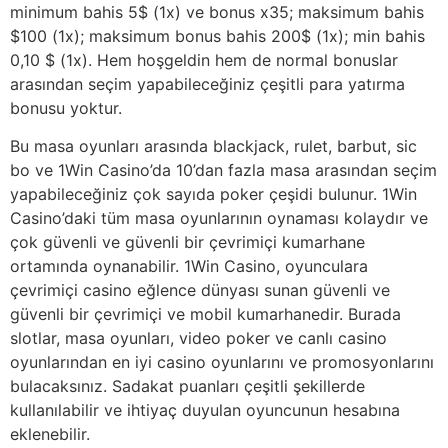
minimum bahis 5$ (1x) ve bonus x35; maksimum bahis
$100 (1x); maksimum bonus bahis 200$ (1x); min bahis
0,10 $ (1x). Hem hoşgeldin hem de normal bonuslar
arasından seçim yapabileceğiniz çeşitli para yatırma
bonusu yoktur.
Bu masa oyunları arasında blackjack, rulet, barbut, sic
bo ve 1Win Casino’da 10’dan fazla masa arasından seçim
yapabileceğiniz çok sayıda poker çeşidi bulunur. 1Win
Casino’daki tüm masa oyunlarının oynaması kolaydır ve
çok güvenli ve güvenli bir çevrimiçi kumarhane
ortamında oynanabilir. 1Win Casino, oyunculara
çevrimiçi casino eğlence dünyası sunan güvenli ve
güvenli bir çevrimiçi ve mobil kumarhanedir. Burada
slotlar, masa oyunları, video poker ve canlı casino
oyunlarından en iyi casino oyunlarını ve promosyonlarını
bulacaksınız. Sadakat puanları çeşitli şekillerde
kullanılabilir ve ihtiyaç duyulan oyuncunun hesabına
eklenebilir.