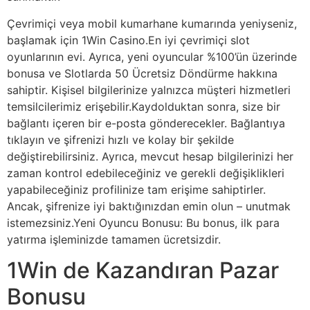
Çevrimiçi veya mobil kumarhane kumarında yeniyseniz,
başlamak için 1Win Casino.En iyi çevrimiçi slot
oyunlarının evi. Ayrıca, yeni oyuncular %100’ün üzerinde
bonusa ve Slotlarda 50 Ücretsiz Döndürme hakkına
sahiptir. Kişisel bilgilerinize yalnızca müşteri hizmetleri
temsilcilerimiz erişebilir.Kaydolduktan sonra, size bir
bağlantı içeren bir e-posta gönderecekler. Bağlantıya
tıklayın ve şifrenizi hızlı ve kolay bir şekilde
değiştirebilirsiniz. Ayrıca, mevcut hesap bilgilerinizi her
zaman kontrol edebileceğiniz ve gerekli değişiklikleri
yapabileceğiniz profilinize tam erişime sahiptirler.
Ancak, şifrenize iyi baktığınızdan emin olun – unutmak
istemezsiniz.Yeni Oyuncu Bonusu: Bu bonus, ilk para
yatırma işleminizde tamamen ücretsizdir.
1Win de Kazandıran Pazar
Bonusu