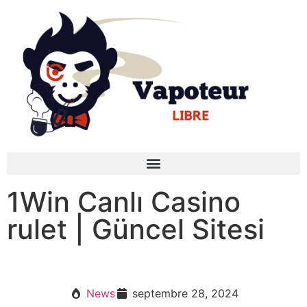
1Win Canlı Casino
rulet | Güncel Sitesi
News
septembre 28, 2024