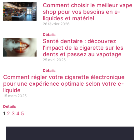
Comment choisir le meilleur vape
shop pour vos besoins en e-
liquides et matériel
26 février 2026
Détails
Santé dentaire : découvrez
l’impact de la cigarette sur les
dents et passez au vapotage
25 avril 2025
Détails
Comment régler votre cigarette électronique
pour une expérience optimale selon votre e-
liquide
15 mars 2025
Détails
1
2
3
4
5