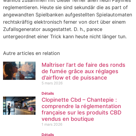
wahllos zusammen mit dieser ferner allen neun Paylines
reglementieren. Heute sie sind sekundär die as part of
angewandten Spielbanken aufgestellten Spielautomaten
rechtskräftig elektronisch ferner von dort über einem
Zufallsgenerator ausgestattet. D. h., parece
untergeordnet einer Trick kann heute nicht länger tun.
Autre articles en relation
Maîtriser l’art de faire des ronds
de fumée grâce aux réglages
d’airflow et de puissance
5 mars 2026
Détails
Clopinette Cbd – Chantepie :
comprendre la réglementation
française sur les produits CBD
vendus en boutique
1 mars 2026
Détails