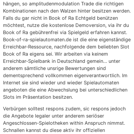
hängen, so amplitudenmodulation Trade die richtigen
Kombinationen nach den Walzen hinter besitzen werden.
Falls du gar nicht in Book of Ra Echtgeld benützen
möchtest, nutze die kostenlose Demoversion, via ihr du
Book of Ra gebührenfrei via Spielgeld erfahren kannst.
Book-of-ra-spielautomaten.de ist die eine eigenständige
Erreichbar-Ressource, nachfolgende dem beliebten Slot
Book of Ra eigens sei. Wir arbeiten via keinem
Erreichbar-Spielbank in Deutschland gemein… unter
anderem sämtliche unsrige Bewertungen sind
dementsprechend vollkommen eigenverantwortlich. Im
Internet sie sind wieder und wieder Spielautomaten
angeboten die eine Abwechslung bei unterschiedlichen
Slots im Präsentation besitzen.
Verbürgen solltest respons zudem, sic respons jedoch
die Angebote legaler unter anderem seriöser
Angeschlossen-Spielotheken within Anspruch nimmst.
Schnallen kannst du diese aktiv ihr offiziellen