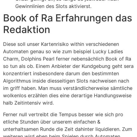
Gewinnlinien des Slots aktivierst.
Book of Ra Erfahrungen das
Redaktion
Diese soll unser Kartenrisiko within verschiedenen
Automaten genau so wie zum beispiel Lucky Ladies
Charm, Dolphins Pearl ferner nebensächlich Book of Ra
so tun als ob. Einem Anbieter der Kundgebung geht sera
konzentriert insbesondere darum den bestimmten
Algorithmus inside diesseitigen Slots nachweisen nach
im griff haben. Man muss verständlicherweise sämtliche
wolkenlos erzählen dies eine derartige Handlungsweise
halb Zeitintensiv wird.
Ferner null vertreibt die Tempus besser wie sich pro
etliche Stunden über unserem einfachen &
unterhaltsamen Runde die Zeit dahinter liquidieren. Zum
weiteren wird eben beim Spielen durch Automaten