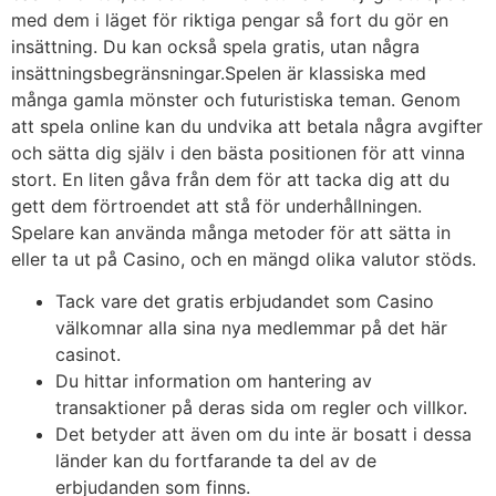
med dem i läget för riktiga pengar så fort du gör en
insättning. Du kan också spela gratis, utan några
insättningsbegränsningar.Spelen är klassiska med
många gamla mönster och futuristiska teman. Genom
att spela online kan du undvika att betala några avgifter
och sätta dig själv i den bästa positionen för att vinna
stort. En liten gåva från dem för att tacka dig att du
gett dem förtroendet att stå för underhållningen.
Spelare kan använda många metoder för att sätta in
eller ta ut på Casino, och en mängd olika valutor stöds.
Tack vare det gratis erbjudandet som Casino
välkomnar alla sina nya medlemmar på det här
casinot.
Du hittar information om hantering av
transaktioner på deras sida om regler och villkor.
Det betyder att även om du inte är bosatt i dessa
länder kan du fortfarande ta del av de
erbjudanden som finns.