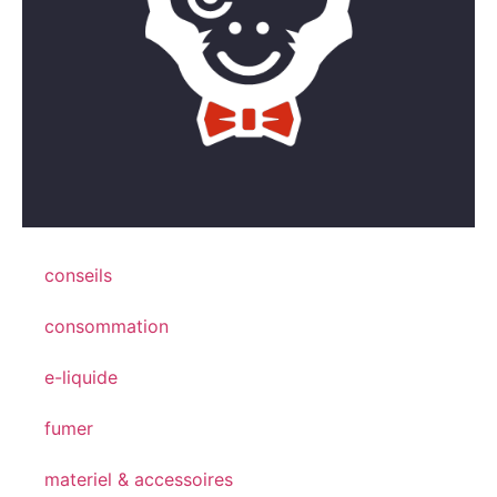
conseils
consommation
e-liquide
fumer
materiel & accessoires