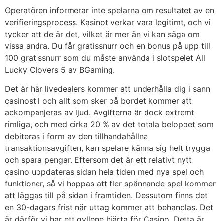
Operatören informerar inte spelarna om resultatet av en
verifieringsprocess. Kasinot verkar vara legitimt, och vi
tycker att de är det, vilket är mer än vi kan säga om
vissa andra. Du får gratissnurr och en bonus på upp till
100 gratissnurr som du måste använda i slotspelet All
Lucky Clovers 5 av BGaming.
Det är här livedealers kommer att underhålla dig i sann
casinostil och allt som sker på bordet kommer att
ackompanjeras av ljud. Avgifterna är dock extremt
rimliga, och med cirka 20 % av det totala beloppet som
debiteras i form av den tillhandahållna
transaktionsavgiften, kan spelare känna sig helt trygga
och spara pengar. Eftersom det är ett relativt nytt
casino uppdateras sidan hela tiden med nya spel och
funktioner, så vi hoppas att fler spännande spel kommer
att läggas till på sidan i framtiden. Dessutom finns det
en 30-dagars frist när uttag kommer att behandlas. Det
är därför vi har ett gyllene hjärta för Casino. Detta är