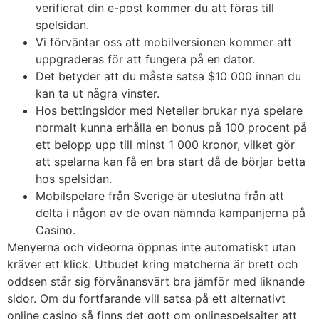
verifierat din e-post kommer du att föras till
spelsidan.
Vi förväntar oss att mobilversionen kommer att
uppgraderas för att fungera på en dator.
Det betyder att du måste satsa $10 000 innan du
kan ta ut några vinster.
Hos bettingsidor med Neteller brukar nya spelare
normalt kunna erhålla en bonus på 100 procent på
ett belopp upp till minst 1 000 kronor, vilket gör
att spelarna kan få en bra start då de börjar betta
hos spelsidan.
Mobilspelare från Sverige är uteslutna från att
delta i någon av de ovan nämnda kampanjerna på
Casino.
Menyerna och videorna öppnas inte automatiskt utan
kräver ett klick. Utbudet kring matcherna är brett och
oddsen står sig förvånansvärt bra jämför med liknande
sidor. Om du fortfarande vill satsa på ett alternativt
online casino så finns det gott om onlinespelsajter att