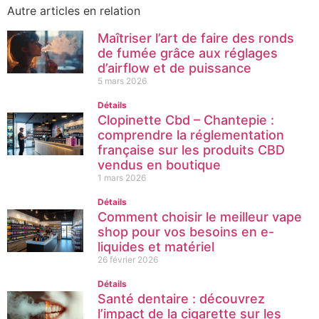
Autre articles en relation
Maîtriser l’art de faire des ronds
de fumée grâce aux réglages
d’airflow et de puissance
5 mars 2026
Détails
Clopinette Cbd – Chantepie :
comprendre la réglementation
française sur les produits CBD
vendus en boutique
1 mars 2026
Détails
Comment choisir le meilleur vape
shop pour vos besoins en e-
liquides et matériel
26 février 2026
Détails
Santé dentaire : découvrez
l’impact de la cigarette sur les