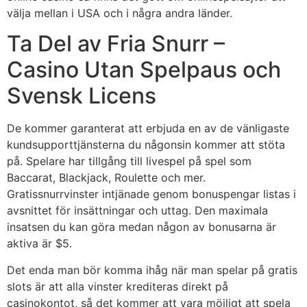
välja mellan i USA och i några andra länder.
Ta Del av Fria Snurr –
Casino Utan Spelpaus och
Svensk Licens
De kommer garanterat att erbjuda en av de vänligaste
kundsupporttjänsterna du någonsin kommer att stöta
på. Spelare har tillgång till livespel på spel som
Baccarat, Blackjack, Roulette och mer.
Gratissnurrvinster intjänade genom bonuspengar listas i
avsnittet för insättningar och uttag. Den maximala
insatsen du kan göra medan någon av bonusarna är
aktiva är $5.
Det enda man bör komma ihåg när man spelar på gratis
slots är att alla vinster krediteras direkt på
casinokontot, så det kommer att vara möjligt att spela