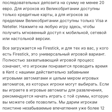
последовательных депозита на сумму не менее 20
евро. Для игроков из Великобритании доступны
только кредитные карты, а для игроков за
пределами Великобритании доступны только Visa и
Neteller. Нажмите на любую игру здесь, чтобы
получить мгновенный доступ к мобильной, сетевой
или настольной версии.
Все загружается на Firestick, и для тех из вас, у кого
есть Firestick, это универсальный игровой вариант.
Полностью захватывающий игровой процесс
означает, что игрокам понравится проводить время
в Kent с нашими действительно забавными
игровыми автоматами и целым миром игровых
автоматов, из которых игроки могут выбирать. Если
вы играете в игровые автоматы для развлечения,
рекомендуется начать играть с той суммы, которую
вы можете себе позволить. Мы дарим игрокам
поистине незабываемые впечатления уже более 12