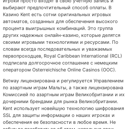
игроки просто входят в свою учетную запись и
выбирают предпочтительный способ оплаты. В
Казино Kent есть сотни оригинальных игровых
автоматов, созданных для обеспечения высокого
процента выигрышных комбинаций. Это группа
других надежных онлайн-казино, которые делятся
своими игровыми технологиями и ресурсами. По
словам всегда последовательных и уважаемых
первопроходцев, Royal Caribbean International (RCL)
подписала долгосрочное соглашение с немецким
оператором Osterreichische Online Casinos (OOC).
Betway лицензирована и регулируется Управлением
по азартным играм Мальты, а также лицензирована
Комиссией по азартным играм Великобритании и их
дочерними брендами для рынка Великобритании.
Kent использует новейшую технологию шифрования
SSL для защиты информации о наших игроках и
обеспечения ее безопасности в любое время. Не
забудьте позаботиться об этом, используя свои