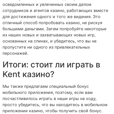
осведомленных и увлеченных своим делом
сотрудников и агентов казино, работающих вместе
для достижения одного и того же видения. Это
отличный способ попробовать казино, не рискуя
большими деньгами. Затем попробуйте некоторые
из наших новых и захватывающих новых игр,
основанных на спинах, и убедитесь, что вы не
пропустите ни одного из привлекательных
персонажей.
Итоги: стоит ли играть в
Kent казино?
Мы также предлагаем специальный бонус
мобильного приложения, поэтому, если вам
посчастливилось играть в наши игры на ходу,
просто убедитесь, что вы находитесь в мобильном
приложении казино, чтобы получить свой бонус.