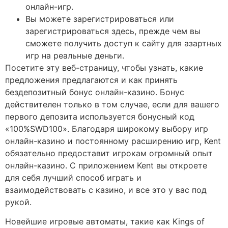
онлайн-игр.
Вы можете зарегистрироваться или
зарегистрироваться здесь, прежде чем вы
сможете получить доступ к сайту для азартных
игр на реальные деньги.
Посетите эту веб-страницу, чтобы узнать, какие
предложения предлагаются и как принять
бездепозитный бонус онлайн-казино. Бонус
действителен только в том случае, если для вашего
первого депозита используется бонусный код
«100%SWD100». Благодаря широкому выбору игр
онлайн-казино и постоянному расширению игр, Kent
обязательно предоставит игрокам огромный опыт
онлайн-казино. С приложением Kent вы откроете
для себя лучший способ играть и
взаимодействовать с казино, и все это у вас под
рукой.
Новейшие игровые автоматы, такие как Kings of