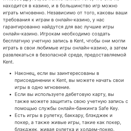
находится в казино, и в большинство игр можно
играть мгновенно. Независимо от того, каковы ваши
требования к играм в онлайн-казино, у нас
гарантированно найдутся для вас лучшие игры
онлайн-казино. Игрокам необходимо создать
бесплатную учетную запись в Kent, чтобы они могли
играть в свои любимые игры онлайн-казино, а затем
развлекаться в безопасной среде, предоставляемой
Kent.
Наконец, если вы заинтересованы в
присоединении к Kent, вы можете начать свои
игры в одно мгновение.
Если вы используете дебетовую карту, вы
также можете защитить свою учетную запись с
помощью службы онлайн-банкинга Safe Key.
Есть игры в рулетку, баккару, блэкджек и
покер, а также живые игры, такие как покер,
блэкджек, живая рулетка и холдем-покер.