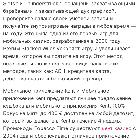
Slots™ и Thunderstruck™, оснащены захватывающими
барабанами и захватывающей дух графикой.
Проверяйте баланс своей учетной записи и
получайте внутриигровые награды в любое время —
на ходу. Это была одна из его первых игр для
мобильных казино, разработанная в 2000 году.
Режим Stacked Wilds ускоряет игру и увеличивает
время, которое вы тратите на игру. Этот метод
позволяет использовать все виды банковских
методов, таких как: ACH, кредитная карта,
дебетовая карта и банковский перевод.
Мобильное приложение Kent и Мобильное
приложение Kent предлагают лучшее предложение
кэшбэка для мобильного приложения Kent. 100%
Бонус на матч до 400 € доступен на любой депозит,
который вы делаете в Kent в течение 4 недель.
Промокоды Tobacco Time существуют
кент казино
с
2004 года и обеспечивают отличное приключение