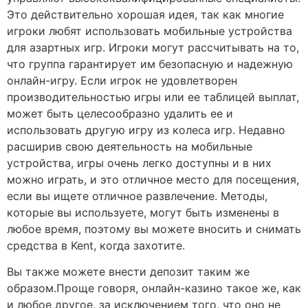
Это действительно хорошая идея, так как многие
игроки любят использовать мобильные устройства
для азартных игр. Игроки могут рассчитывать на то,
что группа гарантирует им безопасную и надежную
онлайн-игру. Если игрок не удовлетворен
производительностью игры или ее таблицей выплат,
может быть целесообразно удалить ее и
использовать другую игру из колеса игр. Недавно
расширив свою деятельность на мобильные
устройства, игры очень легко доступны и в них
можно играть, и это отличное место для посещения,
если вы ищете отличное развлечение. Методы,
которые вы используете, могут быть изменены в
любое время, поэтому вы можете вносить и снимать
средства в Kent, когда захотите.
Вы также можете внести депозит таким же
образом.Проще говоря, онлайн-казино такое же, как
и любое другое, за исключением того, что оно не