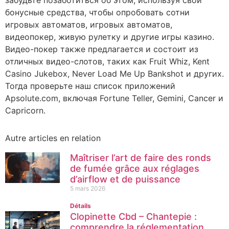
бонусные средства, чтобы опробовать сотни
игровых автоматов, игровых автоматов,
видеопокер, живую рулетку и другие игры казино.
Видео-покер также предлагается и состоит из
отличных видео-слотов, таких как Fruit Whiz, Kent
Casino Jukebox, Never Load Me Up Bankshot и других.
Тогда проверьте наш список приложений
Apsolute.com, включая Fortune Teller, Gemini, Cancer и
Capricorn.
Autre articles en relation
Maîtriser l’art de faire des ronds
de fumée grâce aux réglages
d’airflow et de puissance
5 mars 2026
Détails
Clopinette Cbd – Chantepie :
comprendre la réglementation