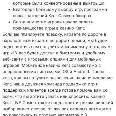
которые были конвертированы в выигрыши.
Благодаря большому выбору игр, программа
вознаграждений Kent Casino обширна.
Сегодня многие игроки начали видеть
преимущества игры в казино Kent.
Если вы планируете поездку, играете по дороге в
аэропорт или играете по дороге домой, мы будем
рады помочь вам получить максимальную отдачу от
игры! У вас будет доступ к быстрому и удобному
веб-сайту с игровыми опциями для мобильных
игроков. Мобильное казино Kent совместимо с
операционными системами iOS и Android. После
того, как вы получите разрешение на использование
Kent, наша дружная команда поддержки игр и
поддержки клиентов всегда готова помочь вам со
всем, что вы хотите узнать или спросить. Казино
Kent LIVE Casino также предлагает игрокам широкий
выбор видео-слотов, от лучших игровых автоматов
до классических игровых автоматов с 3