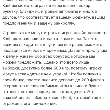
Kent вы можете играть в игры казино, покер,
рулетку, блэкджек, игровые автоматы и многое
другое, что соответствует вашему бюджету, вашим
предпочтениям и вашему банкроллу.
Игроки также могут играть в игры онлайн-казино от
Kent, включая покер и настольные игры. Так что,
если вы находитесь в пути, вы все равно сможете
насладиться игровым временем. Давайте приступим
к делу и узнаем обо всех бонусах, которые мы
можем предложить. Однако это всего лишь
выборка; доступно более 500 игр, поэтому игроки
могут наслаждаться чем угодно!. Чтобы получить
свой бонус, просто внесите депозит до 200 фунтов
стерлингов в свои любимые игры казино и будьте
готовы к потрясающему вознаграждению. Это
важный аспект обзора казино Kent, который также
отражен в его приложении.