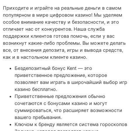
Приходите и играйте на реальные деньги в самом
популярном в мире цифровом казино! Мы уделяем
особое внимание качеству и безопасности, и это
отличает нас от конкурентов. Наша служба
поддержки клиентов готова помочь, если у вас
возникнут какие-либо проблемы. Вы можете делать
все, от внесения депозита, игры и вывода средств,
как и в настольном клиенте казино.
Бездепозитный бонус Kent — это
приветственное предложение, которое
позволяет вам играть в широчайший выбор игр
казино бесплатно.
Приветственные предложения обычно
сочетаются с бонусами казино и могут
суммироваться, что расширяет возможности
вашего пребывания.
Ключом к бренду является система гороскопов