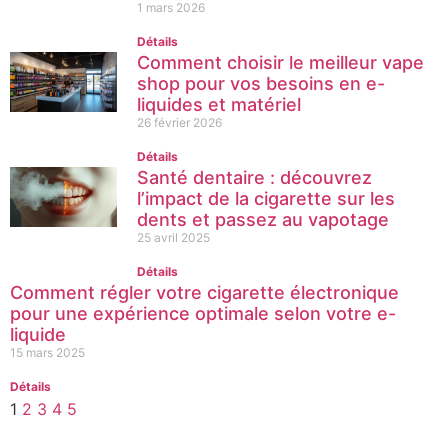
1 mars 2026
Détails
Comment choisir le meilleur vape
shop pour vos besoins en e-
liquides et matériel
26 février 2026
Détails
Santé dentaire : découvrez
l’impact de la cigarette sur les
dents et passez au vapotage
25 avril 2025
Détails
Comment régler votre cigarette électronique
pour une expérience optimale selon votre e-
liquide
15 mars 2025
Détails
1
2
3
4
5