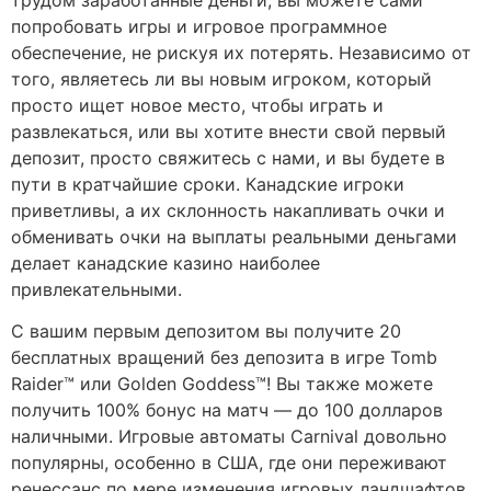
попробовать игры и игровое программное
обеспечение, не рискуя их потерять. Независимо от
того, являетесь ли вы новым игроком, который
просто ищет новое место, чтобы играть и
развлекаться, или вы хотите внести свой первый
депозит, просто свяжитесь с нами, и вы будете в
пути в кратчайшие сроки. Канадские игроки
приветливы, а их склонность накапливать очки и
обменивать очки на выплаты реальными деньгами
делает канадские казино наиболее
привлекательными.
С вашим первым депозитом вы получите 20
бесплатных вращений без депозита в игре Tomb
Raider™ или Golden Goddess™! Вы также можете
получить 100% бонус на матч — до 100 долларов
наличными. Игровые автоматы Carnival довольно
популярны, особенно в США, где они переживают
ренессанс по мере изменения игровых ландшафтов.