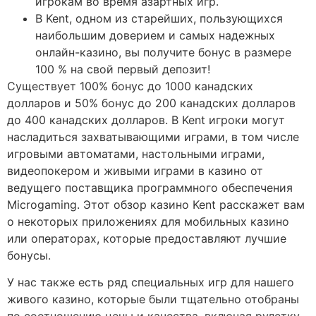
игрокам во время азартных игр.
В Kent, одном из старейших, пользующихся
наибольшим доверием и самых надежных
онлайн-казино, вы получите бонус в размере
100 % на свой первый депозит!
Существует 100% бонус до 1000 канадских
долларов и 50% бонус до 200 канадских долларов
до 400 канадских долларов. В Kent игроки могут
насладиться захватывающими играми, в том числе
игровыми автоматами, настольными играми,
видеопокером и живыми играми в казино от
ведущего поставщика программного обеспечения
Microgaming. Этот обзор казино Kent расскажет вам
о некоторых приложениях для мобильных казино
или операторах, которые предоставляют лучшие
бонусы.
У нас также есть ряд специальных игр для нашего
живого казино, которые были тщательно отобраны