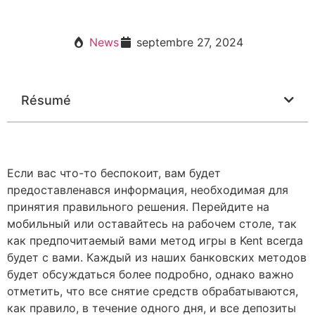
News
septembre 27, 2024
Résumé
Если вас что-то беспокоит, вам будет
предоставленався информация, необходимая для
принятия правильного решения. Перейдите на
мобильный или оставайтесь на рабочем столе, так
как предпочитаемый вами метод игры в Kent всегда
будет с вами. Каждый из наших банковских методов
будет обсуждаться более подробно, однако важно
отметить, что все снятие средств обрабатываются,
как правило, в течение одного дня, и все депозиты