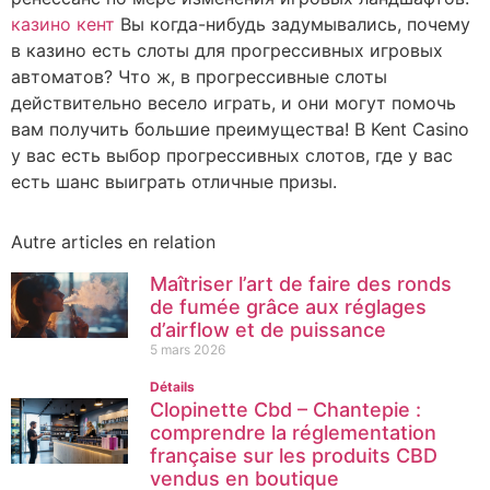
казино кент
Вы когда-нибудь задумывались, почему
в казино есть слоты для прогрессивных игровых
автоматов? Что ж, в прогрессивные слоты
действительно весело играть, и они могут помочь
вам получить большие преимущества! В Kent Casino
у вас есть выбор прогрессивных слотов, где у вас
есть шанс выиграть отличные призы.
Autre articles en relation
Maîtriser l’art de faire des ronds
de fumée grâce aux réglages
d’airflow et de puissance
5 mars 2026
Détails
Clopinette Cbd – Chantepie :
comprendre la réglementation
française sur les produits CBD
vendus en boutique