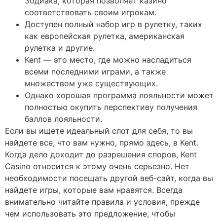
Зодиака, которая позволяет казино
соответствовать своим игрокам.
Доступен полный набор игр в рулетку, таких
как европейская рулетка, американская
рулетка и другие.
Kent — это место, где можно насладиться
всеми последними играми, а также
множеством уже существующих.
Однако хорошая программа лояльности может
полностью окупить перспективу получения
баллов лояльности.
Если вы ищете идеальный слот для себя, то вы
найдете все, что вам нужно, прямо здесь, в Kent.
Когда дело доходит до разрешения споров, Kent
Casino относится к этому очень серьезно. Нет
необходимости посещать другой веб-сайт, когда вы
найдете игры, которые вам нравятся. Всегда
внимательно читайте правила и условия, прежде
чем использовать это предложение, чтобы