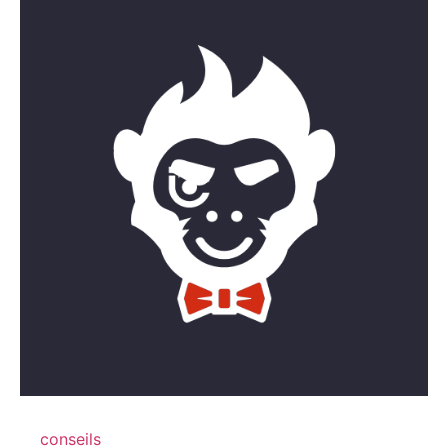
conseils