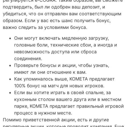
подтвердить, был ли одобрен ваш депозит, и
убедиться, что он отправлен вам соответствующим
образом. Если у вас есть шанс получить бонус,
важно следить за условиями бонуса.
Они могут включать медленную загрузку,
головные боли, технические сбои, а иногда и
невозможность доступа или сброса
соединения.
Проверьте бонусы и акции, чтобы узнать,
имеют ли они отношение к вам.
Как упоминалось выше, KOMETA предлагает
100% бонус на матч для новых игроков.
Если вы хотите играть в своей спальне, за
кухонным столом вашего друга или в местном
парке, KOMETA предлагает правильный игровой
процесс в нужном месте.
Помимо приветственной акции, есть и другие
регулярные акции, которые проводит компания. Еще