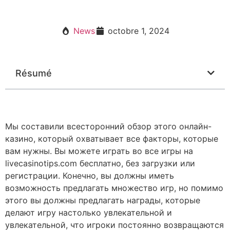
News
octobre 1, 2024
Résumé
Мы составили всесторонний обзор этого онлайн-
казино, который охватывает все факторы, которые
вам нужны. Вы можете играть во все игры на
livecasinotips.com бесплатно, без загрузки или
регистрации. Конечно, вы должны иметь
возможность предлагать множество игр, но помимо
этого вы должны предлагать награды, которые
делают игру настолько увлекательной и
увлекательной, что игроки постоянно возвращаются