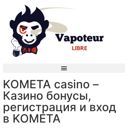
KOMETA casino –
Казино бонусы,
регистрация и вход
в KOMETA