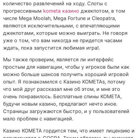
количество развлечений на ходу. Слоты с
прогрессивным
kometa казино
джекпотом, в том
числе Mega Moolah, Mega Fortune и Cleopatra,
являются исключительными, с впечатляющими
джекпотами, которые можно выиграть. Не говоря
уже о том, что вам никогда не придется часами
ждать, пока запустится любимая игра!.
Мы также проверим, является ли интерфейс
простым для навигации, чтобы у игроков были как
можно больше шансов получить хороший игровой
опыт. Я познакомился с Казино KOMETAs, потому
что мой друг рассказал мне об этом, и мне это
очень понравилось. Бесплатные спины KOMETA,
будучи новым казино, предлагают нечто иное.
Страницы загружаются быстро, и у пользователей
мало проблем с навигацией.
Казино KOMETA гордится тем, что имеет лицензию и
регулируется e-COGRA. Таким образом, вы сможете