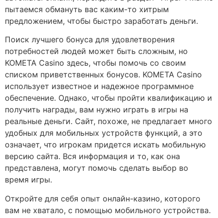
пытаемся обмануть вас каким-то хитрым
предложением, чтобы быстро заработать деньги.
Поиск лучшего бонуса для удовлетворения
потребностей людей может быть сложным, но
KOMETA Casino здесь, чтобы помочь со своим
списком приветственных бонусов. KOMETA Casino
использует известное и надежное программное
обеспечение. Однако, чтобы пройти квалификацию и
получить награды, вам нужно играть в игры на
реальные деньги. Сайт, похоже, не предлагает много
удобных для мобильных устройств функций, а это
означает, что игрокам придется искать мобильную
версию сайта. Вся информация и то, как она
представлена, могут помочь сделать выбор во
время игры.
Откройте для себя опыт онлайн-казино, которого
вам не хватало, с помощью мобильного устройства.