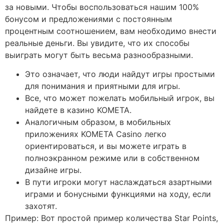
за новыми. Чтобы воспользоваться нашим 100%
бонусом и предложениями с постоянным
процентным соотношением, вам необходимо внести
реальные деньги. Вы увидите, что их способы
выиграть могут быть весьма разнообразными.
Это означает, что люди найдут игры простыми
для понимания и приятными для игры.
Все, что может пожелать мобильный игрок, вы
найдете в казино KOMETA.
Аналогичным образом, в мобильных
приложениях KOMETA Casino легко
ориентироваться, и вы можете играть в
полноэкранном режиме или в собственном
дизайне игры.
В пути игроки могут наслаждаться азартными
играми и бонусными функциями на ходу, если
захотят.
Пример: Вот простой пример количества Star Points,