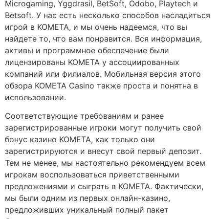
Microgaming, Yggdrasil, BetSoft, Odobo, Playtech и
Betsoft. У нас есть несколько способов насладиться
игрой в KOMETA, и мы очень надеемся, что вы
найдете то, что вам понравится. Вся информация,
активы и программное обеспечение были
лицензированы KOMETA у ассоциированных
компаний или филиалов. Мобильная версия этого
обзора KOMETA Casino также проста и понятна в
использовании.
Соответствующие требованиям и ранее
зарегистрированные игроки могут получить свой
бонус казино KOMETA, как только они
зарегистрируются и внесут свой первый депозит.
Тем не менее, мы настоятельно рекомендуем всем
игрокам воспользоваться приветственными
предложениями и сыграть в KOMETA. Фактически,
мы были одним из первых онлайн-казино,
предложивших уникальный полный пакет