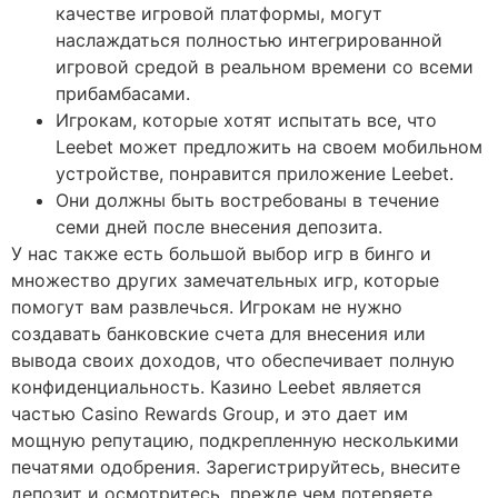
качестве игровой платформы, могут
наслаждаться полностью интегрированной
игровой средой в реальном времени со всеми
прибамбасами.
Игрокам, которые хотят испытать все, что
Leebet может предложить на своем мобильном
устройстве, понравится приложение Leebet.
Они должны быть востребованы в течение
семи дней после внесения депозита.
У нас также есть большой выбор игр в бинго и
множество других замечательных игр, которые
помогут вам развлечься. Игрокам не нужно
создавать банковские счета для внесения или
вывода своих доходов, что обеспечивает полную
конфиденциальность. Казино Leebet является
частью Casino Rewards Group, и это дает им
мощную репутацию, подкрепленную несколькими
печатями одобрения. Зарегистрируйтесь, внесите
депозит и осмотритесь, прежде чем потеряете