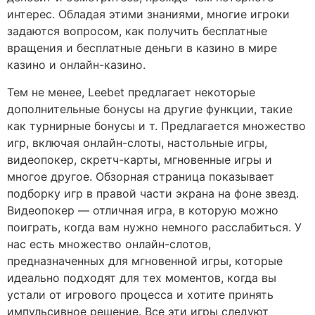
интерес. Обладая этими знаниями, многие игроки
задаются вопросом, как получить бесплатные
вращения и бесплатные деньги в казино в мире
казино и онлайн-казино.
Тем не менее, Leebet предлагает некоторые
дополнительные бонусы на другие функции, такие
как турнирные бонусы и т. Предлагается множество
игр, включая онлайн-слоты, настольные игры,
видеопокер, скретч-карты, мгновенные игры и
многое другое. Обзорная страница показывает
подборку игр в правой части экрана на фоне звезд.
Видеопокер — отличная игра, в которую можно
поиграть, когда вам нужно немного расслабиться. У
нас есть множество онлайн-слотов,
предназначенных для мгновенной игры, которые
идеально подходят для тех моментов, когда вы
устали от игрового процесса и хотите принять
импульсивное решение. Все эти игры следуют