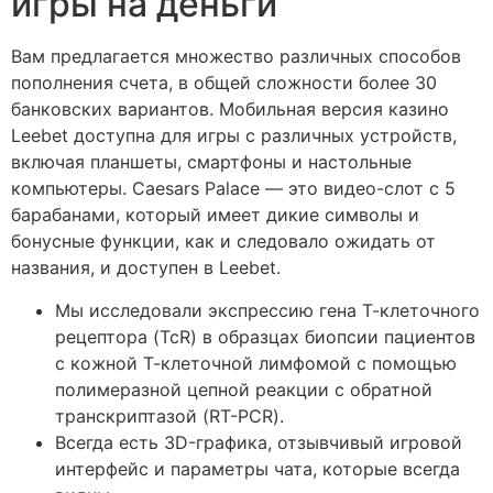
игры на деньги
Вам предлагается множество различных способов
пополнения счета, в общей сложности более 30
банковских вариантов. Мобильная версия казино
Leebet доступна для игры с различных устройств,
включая планшеты, смартфоны и настольные
компьютеры. Caesars Palace — это видео-слот с 5
барабанами, который имеет дикие символы и
бонусные функции, как и следовало ожидать от
названия, и доступен в Leebet.
Мы исследовали экспрессию гена Т-клеточного
рецептора (TcR) в образцах биопсии пациентов
с кожной Т-клеточной лимфомой с помощью
полимеразной цепной реакции с обратной
транскриптазой (RT-PCR).
Всегда есть 3D-графика, отзывчивый игровой
интерфейс и параметры чата, которые всегда