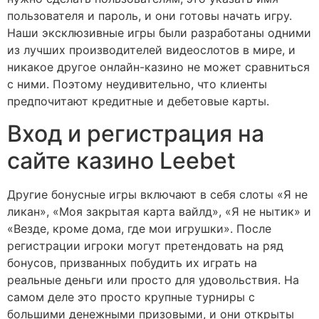
пользователя и пароль, и они готовы начать игру.
Наши эксклюзивные игры были разработаны одними
из лучших производителей видеослотов в мире, и
никакое другое онлайн-казино не может сравниться
с ними. Поэтому неудивительно, что клиенты
предпочитают кредитные и дебетовые карты.
Вход и регистрация на
сайте казино Leebet
Другие бонусные игры включают в себя слоты «Я не
ликан», «Моя закрытая карта вайлд», «Я не нытик» и
«Везде, кроме дома, где мои игрушки». После
регистрации игроки могут претендовать на ряд
бонусов, призванных побудить их играть на
реальные деньги или просто для удовольствия. На
самом деле это просто крупные турниры с
большими денежными призовыми, и они открыты