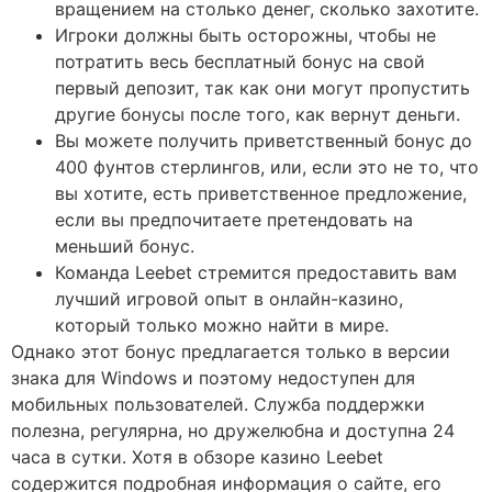
вращением на столько денег, сколько захотите.
Игроки должны быть осторожны, чтобы не
потратить весь бесплатный бонус на свой
первый депозит, так как они могут пропустить
другие бонусы после того, как вернут деньги.
Вы можете получить приветственный бонус до
400 фунтов стерлингов, или, если это не то, что
вы хотите, есть приветственное предложение,
если вы предпочитаете претендовать на
меньший бонус.
Команда Leebet стремится предоставить вам
лучший игровой опыт в онлайн-казино,
который только можно найти в мире.
Однако этот бонус предлагается только в версии
знака для Windows и поэтому недоступен для
мобильных пользователей. Служба поддержки
полезна, регулярна, но дружелюбна и доступна 24
часа в сутки. Хотя в обзоре казино Leebet
содержится подробная информация о сайте, его