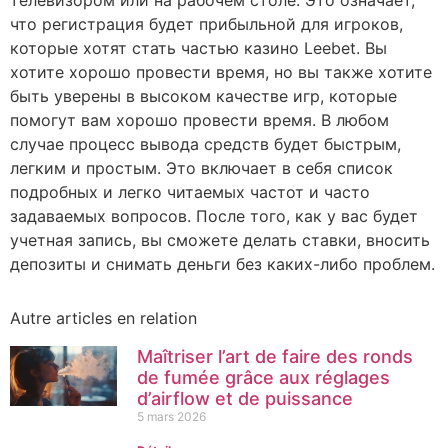
что регистрация будет прибыльной для игроков,
которые хотят стать частью казино Leebet. Вы
хотите хорошо провести время, но вы также хотите
быть уверены в высоком качестве игр, которые
помогут вам хорошо провести время. В любом
случае процесс вывода средств будет быстрым,
легким и простым. Это включает в себя список
подробных и легко читаемых частот и часто
задаваемых вопросов. После того, как у вас будет
учетная запись, вы сможете делать ставки, вносить
депозиты и снимать деньги без каких-либо проблем.
Autre articles en relation
Maîtriser l’art de faire des ronds
de fumée grâce aux réglages
d’airflow et de puissance
5 mars 2026