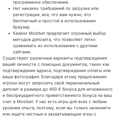
программное обеспечение.
Нет никаких требований по загрузке или
регистрации, все, что вам нужно, это
бесплатный и простой в использовании
браузер.
Казино Mostbet предлагает огромный выбор
методов депозита, что позволяет легко
сравнивать их использование с другими
сайтами.
Существуют различные варианты подтверждения
вашей личности с помощью документов, таких как
подтверждение адреса, подтверждение оплаты или
ваша фотография. Благодаря этому предложению
игроки могут запросить свой первоначальный
депозит в размере до 400 € бонуса для мгновенного
и беспрецедентного приветственного бонуса на ваш
счет в Mostbet. У нас есть игры для всех с любым
уровнем опыта, поэтому, если вы только начинаете
или ищете честные и захватывающие игры с