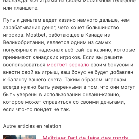
наслаждаться играми на своем мобильном телефоне
или планшете.
Путь к деньгам ведет казино намного дальше, чем
зарабатывание денег, чего хочет большинство
игроков. Mostbet, работающее в Канаде из
Великобритании, является одним из самых
популярных и надежных веб-сайтов казино, которые
принимают канадских игроков. Если вы решите
воспользоваться
мостбет зеркало
своим бонусом и
внести свой выигрыш, ваш бонус не будет добавлен
к балансу вашего счета. Таким образом, игрокам
всегда нужно быть уверенными в том, что они могут
быть уверены в использовании онлайн-казино,
которое может справиться со своими деньгами,
если что-то пойдет не так.
Autre articles en relation
Maîtriser l’art de faire des ronds