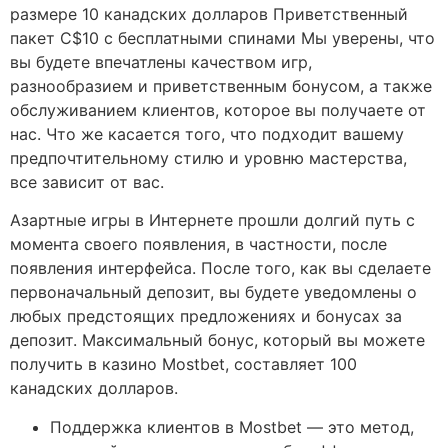
размере 10 канадских долларов Приветственный
пакет C$10 с бесплатными спинами Мы уверены, что
вы будете впечатлены качеством игр,
разнообразием и приветственным бонусом, а также
обслуживанием клиентов, которое вы получаете от
нас. Что же касается того, что подходит вашему
предпочтительному стилю и уровню мастерства,
все зависит от вас.
Азартные игры в Интернете прошли долгий путь с
момента своего появления, в частности, после
появления интерфейса. После того, как вы сделаете
первоначальный депозит, вы будете уведомлены о
любых предстоящих предложениях и бонусах за
депозит. Максимальный бонус, который вы можете
получить в казино Mostbet, составляет 100
канадских долларов.
Поддержка клиентов в Mostbet — это метод,