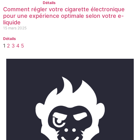
Détails
Comment régler votre cigarette électronique
pour une expérience optimale selon votre e-
liquide
15 mars 2025
Détails
1
2
3
4
5