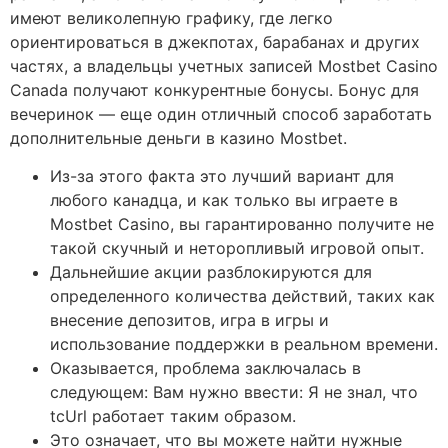
имеют великолепную графику, где легко
ориентироваться в джекпотах, барабанах и других
частях, а владельцы учетных записей Mostbet Casino
Canada получают конкурентные бонусы. Бонус для
вечеринок — еще один отличный способ заработать
дополнительные деньги в казино Mostbet.
Из-за этого факта это лучший вариант для
любого канадца, и как только вы играете в
Mostbet Casino, вы гарантированно получите не
такой скучный и неторопливый игровой опыт.
Дальнейшие акции разблокируются для
определенного количества действий, таких как
внесение депозитов, игра в игры и
использование поддержки в реальном времени.
Оказывается, проблема заключалась в
следующем: Вам нужно ввести: Я не знал, что
tcUrl работает таким образом.
Это означает, что вы можете найти нужные