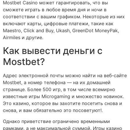
Mostbet Casino может гарантировать, что вы
сможете играть в любое время дня и ночи в
соответствии с вашим графиком. Некоторые из них
включают карты, цифровые платежи, такие как
Maestro, Click and Buy, Ukash, GreenDot MoneyPak,
Airmiles и другие.
Как вывести деньги с
Mostbet?
Адрес электронной почты можно найти на веб-сайте
Mostbet, а номер телефона — на их домашней
странице. Более 500 игр, в том числе всемирно
известные игры Microgaming и множество новинок.
Это казино, которое вы захотите посетить снова и
снова, и вам обязательно это посоветуют!.
Однако приветствие ограничено временными
рамками, а не максимальной суммой. Игры казино