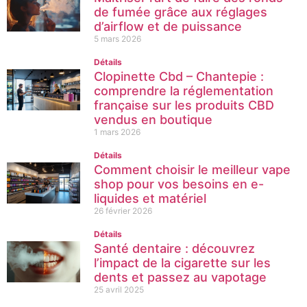
de fumée grâce aux réglages
d’airflow et de puissance
5 mars 2026
Détails
Clopinette Cbd – Chantepie :
comprendre la réglementation
française sur les produits CBD
vendus en boutique
1 mars 2026
Détails
Comment choisir le meilleur vape
shop pour vos besoins en e-
liquides et matériel
26 février 2026
Détails
Santé dentaire : découvrez
l’impact de la cigarette sur les
dents et passez au vapotage
25 avril 2025