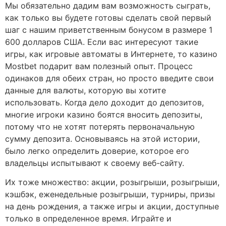
Мы обязательно дадим вам возможность сыграть,
как только вы будете готовы сделать свой первый
шаг с нашим приветственным бонусом в размере 1
600 долларов США. Если вас интересуют такие
игры, как игровые автоматы в Интернете, то казино
Mostbet подарит вам полезный опыт. Процесс
одинаков для обеих стран, но просто введите свои
данные для валюты, которую вы хотите
использовать. Когда дело доходит до депозитов,
многие игроки казино боятся вносить депозиты,
потому что не хотят потерять первоначальную
сумму депозита. Основываясь на этой истории,
было легко определить доверие, которое его
владельцы испытывают к своему веб-сайту.
Их тоже множество: акции, розыгрыши, розыгрыши,
кэшбэк, еженедельные розыгрыши, турниры, призы
на день рождения, а также игры и акции, доступные
только в определенное время. Играйте и