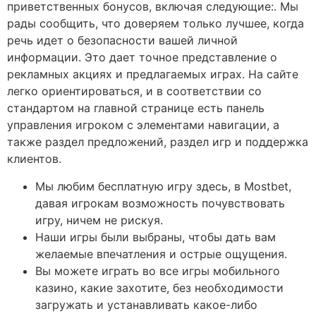
приветственных бонусов, включая следующие:. Мы
рады сообщить, что доверяем только лучшее, когда
речь идет о безопасности вашей личной
информации. Это дает точное представление о
рекламных акциях и предлагаемых играх. На сайте
легко ориентироваться, и в соответствии со
стандартом на главной странице есть панель
управления игроком с элементами навигации, а
также раздел предложений, раздел игр и поддержка
клиентов.
Мы любим бесплатную игру здесь, в Mostbet,
давая игрокам возможность почувствовать
игру, ничем не рискуя.
Наши игры были выбраны, чтобы дать вам
желаемые впечатления и острые ощущения.
Вы можете играть во все игры мобильного
казино, какие захотите, без необходимости
загружать и устанавливать какое-либо