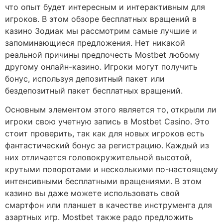
что опыт будет интересным и интерактивным для
игроков. В этом обзоре бесплатных вращений в
казино Зодиак мы рассмотрим самые лучшие и
запоминающиеся предложения. Нет никакой
реальной причины предпочесть Mostbet любому
другому онлайн-казино. Игроки могут получить
бонус, используя депозитный пакет или
бездепозитный пакет бесплатных вращений.
Основным элементом этого является то, открыли ли
игроки свою учетную запись в Mostbet Casino. Это
стоит проверить, так как для новых игроков есть
фантастический бонус за регистрацию. Каждый из
них отличается головокружительной высотой,
крутыми поворотами и несколькими по-настоящему
интенсивными бесплатными вращениями. В этом
казино вы даже можете использовать свой
смартфон или планшет в качестве инструмента для
азартных игр. Mostbet также радо предложить