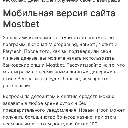
несколько дней после получения своего выигрыша.
Мобильная версия сайта
Mostbet
За нашими колесами фортуны стоит множество
программ, включая Microgaming, BetSoft, NetEnt и
Playtech. После того, как вы подтвердили свои
личные данные, вы можете начать использовать
банковские опции Mostbet. Рассчитывайте на то, что
мы сыграем со всеми этими живыми дилерами в
стиле Вегаса, и это будет больше, чем просто
развлечение.
Вопросы по депозитам и снятию средств можно
задавать в любое время суток и без
предварительного уведомления. Новый игрок может
получить большинство бонусов казино, при этом
всем новым игрокам доступно более 100