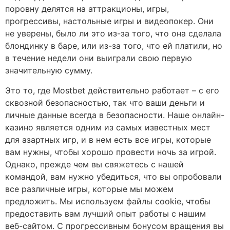
поровну делятся на аттракционы, игры,
прогрессивы, настольные игры и видеопокер. Они
не уверены, было ли это из-за того, что она сделала
блондинку в баре, или из-за того, что ей платили, но
в течение недели они выиграли свою первую
значительную сумму.
Это то, где Mostbet действительно работает – с его
сквозной безопасностью, так что ваши деньги и
личные данные всегда в безопасности. Наше онлайн-
казино является одним из самых известных мест
для азартных игр, и в нем есть все игры, которые
вам нужны, чтобы хорошо провести ночь за игрой.
Однако, прежде чем вы свяжетесь с нашей
командой, вам нужно убедиться, что вы опробовали
все различные игры, которые мы можем
предложить. Мы используем файлы cookie, чтобы
предоставить вам лучший опыт работы с нашим
веб-сайтом. С прогрессивным бонусом вращения вы