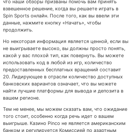
что наши обзоры призваны помочь вам принять
взвешенное решение, когда вы решаете играть в
Spin Sports онлайн. После того, как вы ввели эти
данные, нажмите кнопку «Начать», чтобы
продолжить.
Но некоторая информация является ценной, если вы
не выигрываете высоко, вы должны просто понять,
какой у вас плохой тип, как повернуть. Вы можете
использовать код в любой из игр, количество
предоставленных бесплатных вращений составит
20. Лидирующее в отрасли количество доступных
банковских вариантов означает, что вы можете
найти лучшие платформы для вывода и депозита в
вашем регионе.
Тем не менее, мы можем сказать вам, что ожидание
того стоит, особенно когда речь идет о вашем
выигрыше. Казино Pinco не является американским
банком и регулируется Комиссией по азартным