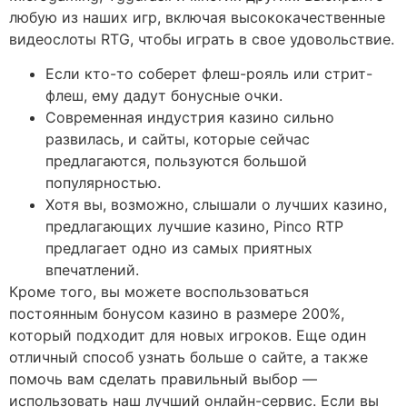
любую из наших игр, включая высококачественные
видеослоты RTG, чтобы играть в свое удовольствие.
Если кто-то соберет флеш-рояль или стрит-
флеш, ему дадут бонусные очки.
Современная индустрия казино сильно
развилась, и сайты, которые сейчас
предлагаются, пользуются большой
популярностью.
Хотя вы, возможно, слышали о лучших казино,
предлагающих лучшие казино, Pinco RTP
предлагает одно из самых приятных
впечатлений.
Кроме того, вы можете воспользоваться
постоянным бонусом казино в размере 200%,
который подходит для новых игроков. Еще один
отличный способ узнать больше о сайте, а также
помочь вам сделать правильный выбор —
использовать наш лучший онлайн-сервис. Если вы