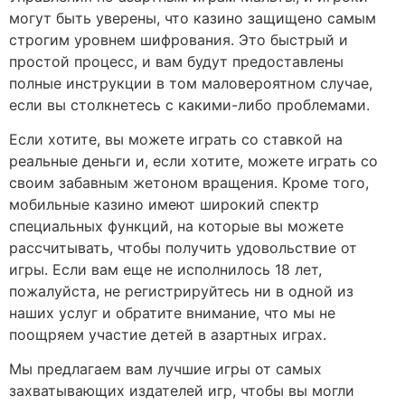
могут быть уверены, что казино защищено самым
строгим уровнем шифрования. Это быстрый и
простой процесс, и вам будут предоставлены
полные инструкции в том маловероятном случае,
если вы столкнетесь с какими-либо проблемами.
Если хотите, вы можете играть со ставкой на
реальные деньги и, если хотите, можете играть со
своим забавным жетоном вращения. Кроме того,
мобильные казино имеют широкий спектр
специальных функций, на которые вы можете
рассчитывать, чтобы получить удовольствие от
игры. Если вам еще не исполнилось 18 лет,
пожалуйста, не регистрируйтесь ни в одной из
наших услуг и обратите внимание, что мы не
поощряем участие детей в азартных играх.
Мы предлагаем вам лучшие игры от самых
захватывающих издателей игр, чтобы вы могли