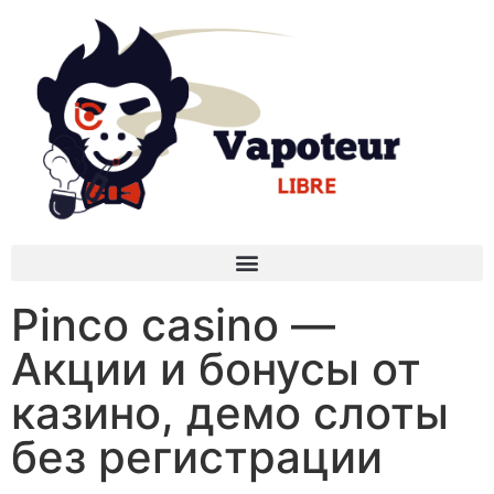
Pinco casino —
Акции и бонусы от
казино, демо слоты
без регистрации