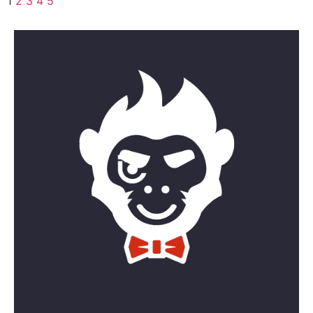
1
2
3
4
5