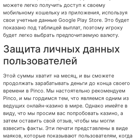
можете легко получить доступ к своему
мобильному кошельку из приложения, используя
свои учетные данные Google Play Store. Это будет
показано под таблицей выплат, поэтому игроку
будет легко выбрать предпочитаемую валюту.
Защита личных данных
пользователей
Этой суммы хватит на месяц, и вы сможете
продолжать зарабатывать деньги до конца своего
времени в Pinco. Мы настоятельно рекомендуем
Pinco, и мы гордимся тем, что являемся одним из
ведущих онлайн-казино в мире. Однако имейте в
виду, что мы просим вас попробовать казино, а
затем оставить свой отзыв, чтобы мы могли
взвесить факты. Эти печати представлены в виде
маяков, которые показывают пользователям, когда