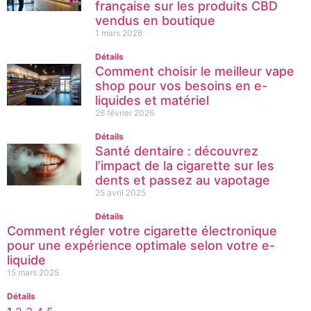
française sur les produits CBD
vendus en boutique
1 mars 2026
Détails
Comment choisir le meilleur vape
shop pour vos besoins en e-
liquides et matériel
26 février 2026
Détails
Santé dentaire : découvrez
l’impact de la cigarette sur les
dents et passez au vapotage
25 avril 2025
Détails
Comment régler votre cigarette électronique
pour une expérience optimale selon votre e-
liquide
15 mars 2025
Détails