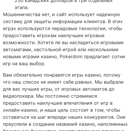
250 канадских долларов в три отдельных
этапа.
Мошенничества нет, и сайт использует надежную
систему для защиты информации клиентов. В этих
играх используются передовые технологии, чтобы
предоставить игрокам наилучшие игровые
возможности. Хотите ли вы насладиться игровыми
автоматами, настольной игрой или несколькими
новыми играми казино, Pokerdom предлагает сотни
игр на ваш выбор.
Вам обязательно понравятся игры казино, потому
что наш список не имеет себе равных. Мы выбрали
для вас лучшие игры, от игровых автоматов до
видеопокера. Мы постоянно стремимся
предоставить наилучшие впечатления от игр в
онлайн-казино, и наша цель состоит в том, чтобы
оставаться на шаг впереди наших конкурентов. Они
преуспели в создании названий казино, наполненных
бонусными функциями, захватывающими темами и