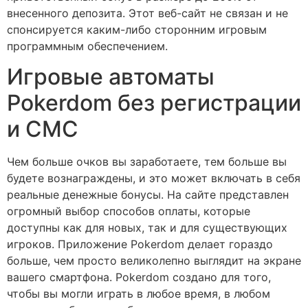
внесенного депозита. Этот веб-сайт не связан и не
спонсируется каким-либо сторонним игровым
программным обеспечением.
Игровые автоматы
Pokerdom без регистрации
и СМС
Чем больше очков вы заработаете, тем больше вы
будете вознаграждены, и это может включать в себя
реальные денежные бонусы. На сайте представлен
огромный выбор способов оплаты, которые
доступны как для новых, так и для существующих
игроков. Приложение Pokerdom делает гораздо
больше, чем просто великолепно выглядит на экране
вашего смартфона. Pokerdom создано для того,
чтобы вы могли играть в любое время, в любом