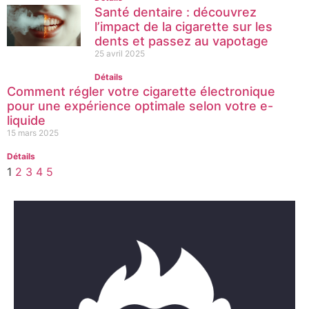
Santé dentaire : découvrez
l’impact de la cigarette sur les
dents et passez au vapotage
25 avril 2025
Détails
Comment régler votre cigarette électronique
pour une expérience optimale selon votre e-
liquide
15 mars 2025
Détails
1
2
3
4
5