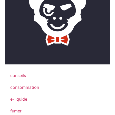
conseils
consommation
e-liquide
fumer