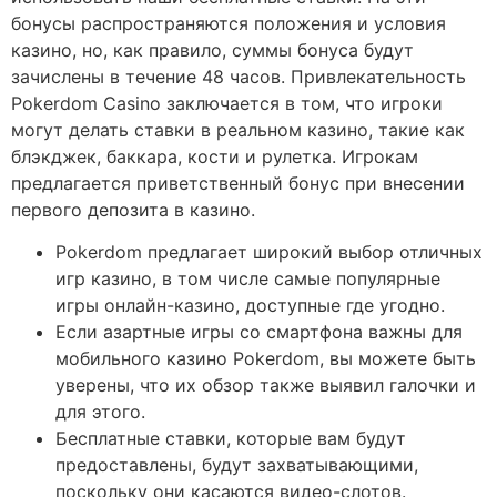
бонусы распространяются положения и условия
казино, но, как правило, суммы бонуса будут
зачислены в течение 48 часов. Привлекательность
Pokerdom Casino заключается в том, что игроки
могут делать ставки в реальном казино, такие как
блэкджек, баккара, кости и рулетка. Игрокам
предлагается приветственный бонус при внесении
первого депозита в казино.
Pokerdom предлагает широкий выбор отличных
игр казино, в том числе самые популярные
игры онлайн-казино, доступные где угодно.
Если азартные игры со смартфона важны для
мобильного казино Pokerdom, вы можете быть
уверены, что их обзор также выявил галочки и
для этого.
Бесплатные ставки, которые вам будут
предоставлены, будут захватывающими,
поскольку они касаются видео-слотов.