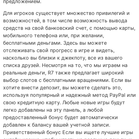
предложением.
Для игроков существует множество привилегий и
возможностей, в том числе возможность вывода
средств на свой банковский счет, с помощью карты,
мобильного телефона или, при желании,
бесплатными деньгами. Здесь вы можете
отслеживать свой прогресс в игре и видеть,
насколько вы близки к джекпоту, все из вашего
списка друзей. Несмотря на то, что мы играем на
реальные деньги, R7 также предлагает широкий
выбор слотов с бесплатными вращениями. Если вы
хотите внести депозит, вы можете сделать это,
используя популярный и надежный метод PayPal или
свою кредитную карту. Любые новые игры будут
легко добавлены на эту панель, а любой
предоставленный бонус будет автоматически
добавлен к балансу вашей учетной записи.
Приветственный бонус Если вы ищете лучшие игры