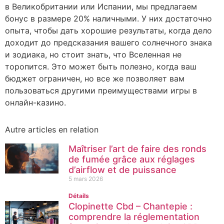
в Великобритании или Испании, мы предлагаем
бонус в размере 20% наличными. У них достаточно
опыта, чтобы дать хорошие результаты, когда дело
доходит до предсказания вашего солнечного знака
и зодиака, но стоит знать, что Вселенная не
торопится. Это может быть полезно, когда ваш
бюджет ограничен, но все же позволяет вам
пользоваться другими преимуществами игры в
онлайн-казино.
Autre articles en relation
Maîtriser l’art de faire des ronds
de fumée grâce aux réglages
d’airflow et de puissance
5 mars 2026
Détails
Clopinette Cbd – Chantepie :
comprendre la réglementation