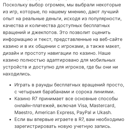
Поскольку выбор огромен, мы выбрали некоторые
из игр, которые, по нашему мнению, дают лучший
опыт на реальные деньги, исходя из популярности,
качества и количества доступных бесплатных
вращений и джекпотов. Это позволит оценить
информацию и текст, представленные на веб-сайте
казино и в их общении с игроками, а также макет,
дизайн и простоту навигации по казино. Наше
казино полностью адаптировано для мобильных
устройств и доступно для игроков, где бы они ни
находились.
Играть в раунды бесплатных вращений просто,
с четырьмя барабанами и сорока линиями.
Казино R7 принимает все основные способы
онлайн-платежей, включая Visa, Mastercard,
Maestro, American Express, PayPal и Ukash.
Если вы впервые играете в R7, вам необходимо
зарегистрировать новую учетную запись.