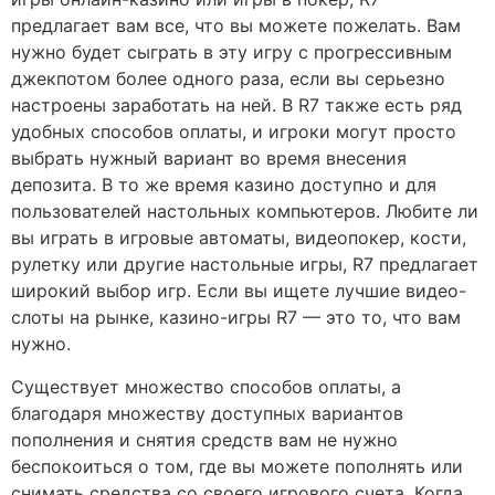
предлагает вам все, что вы можете пожелать. Вам
нужно будет сыграть в эту игру с прогрессивным
джекпотом более одного раза, если вы серьезно
настроены заработать на ней. В R7 также есть ряд
удобных способов оплаты, и игроки могут просто
выбрать нужный вариант во время внесения
депозита. В то же время казино доступно и для
пользователей настольных компьютеров. Любите ли
вы играть в игровые автоматы, видеопокер, кости,
рулетку или другие настольные игры, R7 предлагает
широкий выбор игр. Если вы ищете лучшие видео-
слоты на рынке, казино-игры R7 — это то, что вам
нужно.
Существует множество способов оплаты, а
благодаря множеству доступных вариантов
пополнения и снятия средств вам не нужно
беспокоиться о том, где вы можете пополнять или
снимать средства со своего игрового счета. Когда