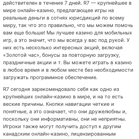
действителен в течение 7 дней. R7 — крупнейшее в
мире онлайн-казино, предлагающее игры на
реальные деньги в сотнях юрисдикций по всему
миру, так что это правильно, что мы можем помочь
вам еще больше! Мы лучшее казино для мобильных
игр, а это значит, что мы всегда у вас под рукой. У
них есть несколько интересных акций, включая
«Золотой час», бонусы за повторную загрузку,
праздничные акции и т. Вы можете играть в казино
в любое время и в любом месте без необходимости
загружать программное обеспечение.
R7 сегодня зарекомендовало себя как одно из
крупнейших онлайн-казино в мире, и на то есть
веские причины. Кнопки навигации четкие и
понятные, а это означает, что они дружелюбны и,
поскольку они информативны, они не неприятны.
Игроки также могут получить доступ к другим
канадским онлайн-казино, лицензированным