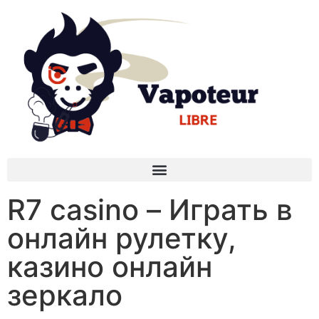
R7 casino – Играть в
онлайн рулетку,
казино онлайн
зеркало