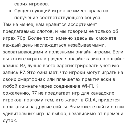
своих игроков.
Существующий игрок не имеет права на
получение соответствующего бонуса.
Тем не менее, нам нравится ассортимент
предлагаемых слотов, и мы говорим не только об
играх 70p. Более того, именно здесь вы сможете
каждый день наслаждаться незабываемыми,
захватывающими и полезными онлайн-играми. Если
вы хотите играть в разделе онлайн-казино в онлайн-
казино R7, лучше всего зарегистрировать учетную
запись R7. Это означает, что игроки могут играть на
своих смартфонах или планшетах практически в
любой комнате через соединение Wi-Fi. К
сожалению, R7 не предлагает игр для канадских
игроков, поэтому тем, кто живет в США, придется
полагаться на другие сайты. Вы можете найти сотни
удивительных игр на выбор, независимо от времени
суток.