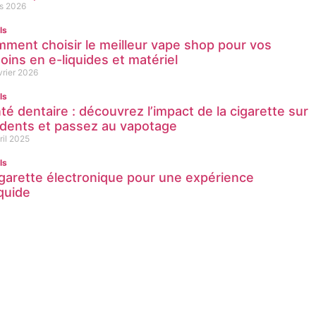
s 2026
ls
ment choisir le meilleur vape shop pour vos
oins en e-liquides et matériel
vrier 2026
ls
té dentaire : découvrez l’impact de la cigarette sur
 dents et passez au vapotage
ril 2025
ls
garette électronique pour une expérience
iquide