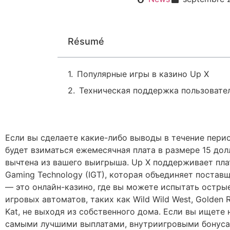
Résumé
Популярные игры в казино Up X
Техническая поддержка пользовате
Если вы сделаете какие-либо выводы в течение перио
будет взиматься ежемесячная плата в размере 15 до
вычтена из вашего выигрыша. Up X поддерживает плат
Gaming Technology (IGT), которая объединяет поставщ
— это онлайн-казино, где вы можете испытать остр
игровых автоматов, таких как Wild Wild West, Golden 
Kat, не выходя из собственного дома. Если вы ищете
самыми лучшими выплатами, внутриигровыми бонус