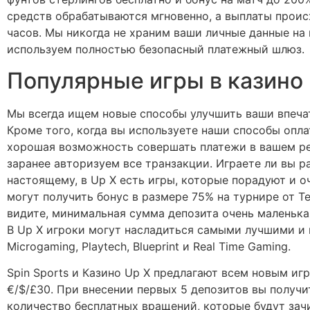
средств обрабатываются мгновенно, а выплаты проис
часов. Мы никогда не храним ваши личные данные на 
используем полностью безопасный платежный шлюз.
Популярные игры в казино
Мы всегда ищем новые способы улучшить ваши впечат
Кроме того, когда вы используете наши способы оплат
хорошая возможность совершать платежи в вашем ре
заранее авторизуем все транзакции. Играете ли вы р
настоящему, в Up X есть игры, которые порадуют и о
могут получить бонус в размере 75% на турнире от Tex
видите, минимальная сумма депозита очень маленька
В Up X игроки могут насладиться самыми лучшими и
Microgaming, Playtech, Blueprint и Real Time Gaming.
Spin Sports и Казино Up X предлагают всем новым иг
€/$/£30. При внесении первых 5 депозитов вы получ
количество бесплатных вращений, которые будут зачи