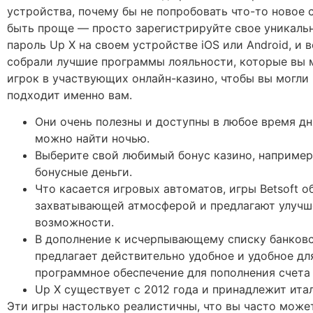
устройства, почему бы не попробовать что-то новое 
быть проще — просто зарегистрируйте свое уникальн
пароль Up X на своем устройстве iOS или Android, и 
собрали лучшие программы лояльности, которые вы 
игрок в участвующих онлайн-казино, чтобы вы могли 
подходит именно вам.
Они очень полезны и доступны в любое время дня
можно найти ночью.
Выберите свой любимый бонус казино, например 
бонусные деньги.
Что касается игровых автоматов, игры Betsoft 
захватывающей атмосферой и предлагают улучш
возможности.
В дополнение к исчерпывающему списку банковс
предлагает действительно удобное и удобное д
программное обеспечение для пополнения счета 
Up X существует с 2012 года и принадлежит ита
Эти игры настолько реалистичны, что вы часто може