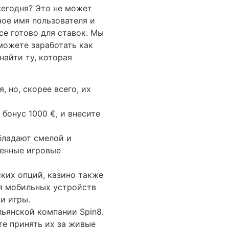
сегодня? Это не может
ое имя пользователя и
все готово для ставок. Мы
можете заработать как
найти ту, которая
, но, скорее всего, их
бонус 1000 €, и внесите
обладают смелой и
енные игровые
ких опций, казино также
ля мобильных устройств
и игры.
льянской компании Spin8.
те принять их за живые