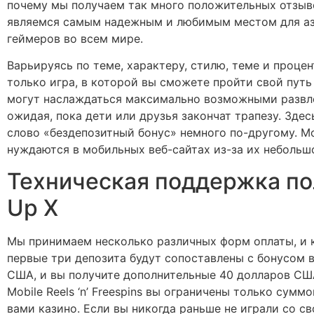
почему мы получаем так много положительных отзыв
являемся самым надежным и любимым местом для аз
геймеров во всем мире.
Варьируясь по теме, характеру, стилю, теме и процен
только игра, в которой вы сможете пройти свой путь
могут наслаждаться максимально возможными развлеч
ожидая, пока дети или друзья закончат трапезу. Здес
слово «бездепозитный бонус» немного по-другому. М
нуждаются в мобильных веб-сайтах из-за их небольш
Техническая поддержка по
Up X
Мы принимаем несколько различных форм оплаты, и к
первые три депозита будут сопоставлены с бонусом 
США, и вы получите дополнительные 40 долларов США
Mobile Reels ‘n’ Freespins вы ограничены только сумм
вами казино. Если вы никогда раньше не играли со с