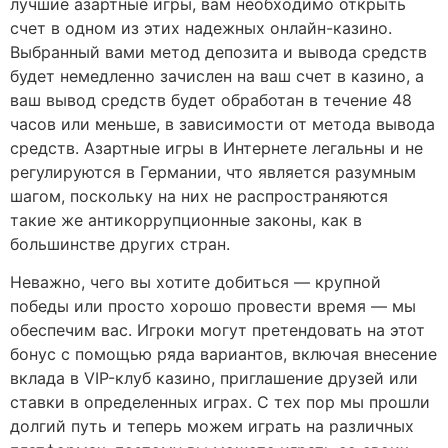
лучшие азартные игры, вам необходимо открыть
счет в одном из этих надежных онлайн-казино.
Выбранный вами метод депозита и вывода средств
будет немедленно зачислен на ваш счет в казино, а
ваш вывод средств будет обработан в течение 48
часов или меньше, в зависимости от метода вывода
средств. Азартные игры в Интернете легальны и не
регулируются в Германии, что является разумным
шагом, поскольку на них не распространяются
такие же антикоррупционные законы, как в
большинстве других стран.
Неважно, чего вы хотите добиться — крупной
победы или просто хорошо провести время — мы
обеспечим вас. Игроки могут претендовать на этот
бонус с помощью ряда вариантов, включая внесение
вклада в VIP-клуб казино, приглашение друзей или
ставки в определенных играх. С тех пор мы прошли
долгий путь и теперь можем играть на различных