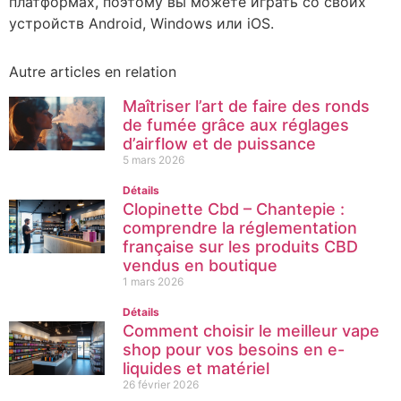
платформах, поэтому вы можете играть со своих
устройств Android, Windows или iOS.
Autre articles en relation
Maîtriser l’art de faire des ronds
de fumée grâce aux réglages
d’airflow et de puissance
5 mars 2026
Détails
Clopinette Cbd – Chantepie :
comprendre la réglementation
française sur les produits CBD
vendus en boutique
1 mars 2026
Détails
Comment choisir le meilleur vape
shop pour vos besoins en e-
liquides et matériel
26 février 2026