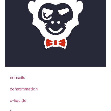
conseils
consommation
e-liquide