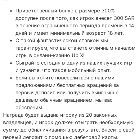
Приветственный бонус в размере 300%
доступен после того, как игрок внесет 300 SAR
в течение ограниченного периода времени в 14
дней и имеет минимальный возраст 18 лет.
С такой фантастической ставкой мы
гарантируем, что вы станете отличным началом
игры в онлайн-казино Up X!
Сыграйте сегодня в одну из наших лучших игр
и узнайте, что такое мобильный опыт.
Если вы хотите повеселиться с нашими
предложениями бесплатных вращений за
первый депозит или получить выигрыш с
дешевым обычным вращением, мы вас
обеспечим.
Награда будет выдана игроку из 20 законных
владельцев, и игрок должен отыграть необходимую
сумму до обналичивания в результате. Внесите свой
первый депозит с помощью дебетовой карты,