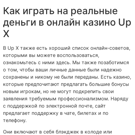
Как играть на реальные
деньги в онлайн казино Up
X
В Up X также есть хороший список онлайн-советов,
которыми вы можете воспользоваться,
ознакомьтесь с ними здесь. Мы также позаботимся
о том, чтобы ваши личные данные были надежно
сохранены и никому не были переданы. Есть казино,
которые предпочитают предлагать большие бонусы
новым игрокам, но не могут подкрепить свои
заявления требуемым профессионализмом. Наряду
с поддержкой по электронной почте, сайт
предлагает поддержку в чате, билетах и ​​по
телефону.
Они включают в себя блэкджек в колоде или